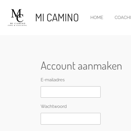
Ga
direct
MI CAMINO
HOME
COACH
naar
de
hoofdinhoud
Account aanmaken
E-mailadres
Wachtwoord