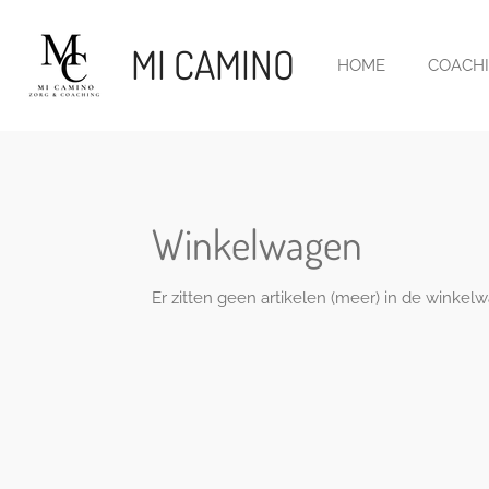
Ga
direct
MI CAMINO
HOME
COACH
naar
de
hoofdinhoud
Winkelwagen
Er zitten geen artikelen (meer) in de winkel