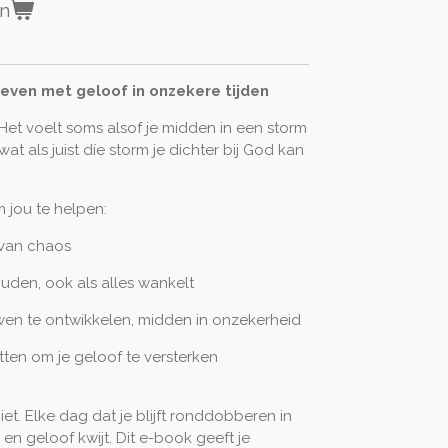
en
even met geloof in onzekere tijden
 Het voelt soms alsof je midden in een storm
at als juist díe storm je dichter bij God kan
 jou te helpen:
 van chaos
uden, ook als alles wankelt
ouwen te ontwikkelen, midden in onzekerheid
tten om je geloof te versterken
iet. Elke dag dat je blijft ronddobberen in
 en geloof kwijt. Dit e-book geeft je