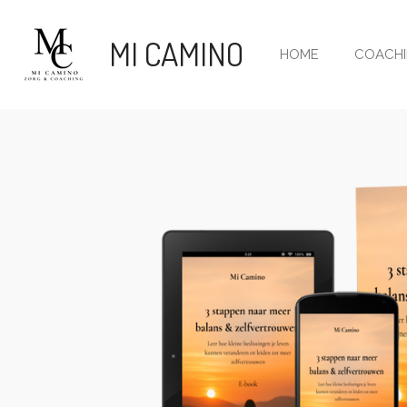
Ga
direct
MI CAMINO
HOME
COACH
naar
de
hoofdinhoud