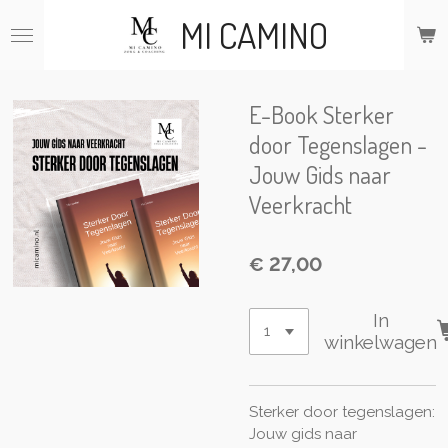
Ga
MI CAMINO
direct
naar
de
hoofdinhoud
E-Book Sterker
door Tegenslagen -
Jouw Gids naar
Veerkracht
€ 27,00
In
winkelwagen
Sterker door tegenslagen:
Jouw gids naar