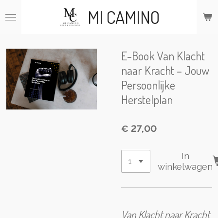
Ga
MI CAMINO
direct
naar
de
hoofdinhoud
E-Book Van Klacht
naar Kracht – Jouw
Persoonlijke
Herstelplan
€ 27,00
In
winkelwagen
Van Klacht naar Kracht