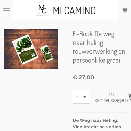
Ga
MI CAMINO
direct
naar
de
hoofdinhoud
E-Book De weg
naar heling
rouwverwerking en
persoonlijke groei
€ 27,00
In
winkelwagen
De Weg naar Heling:
Vind kracht na verlies